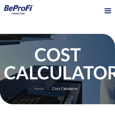
COST
CALCULATO
>
Home
Cost Calculator